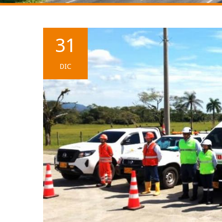
31
DIC