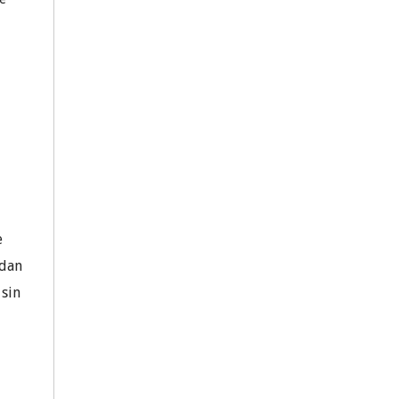
e
ndan
 sin