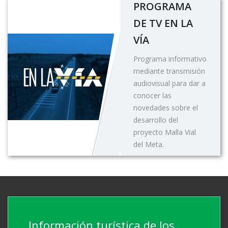
PROGRAMA
DE TV EN LA
VÍA
Programa informativo
mediante transmisión
audiovisual para dar a
conocer las
novedades sobre el
desarrollo del
proyecto Malla Vial
del Meta.
Información turística de los